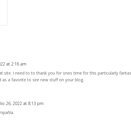
2022 at 2:16 am
t site. I need to to thank you for ones time for this particularly fantast
ved as a favorite to see new stuff on your blog.
ulio 26, 2022 at 8:13 pm
ompañía.