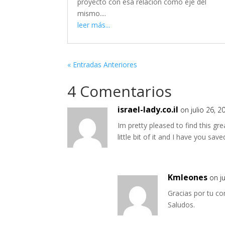
proyecto con esa relación como eje del
mismo....
leer más...
« Entradas Anteriores
4 Comentarios
israel-lady.co.il
on julio 26, 
Im pretty pleased to find this grea
little bit of it and I have you sa
Kmleones
on j
Gracias por tu c
Saludos.