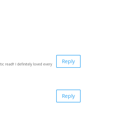
Reply
ic read!! I definitely loved every
Reply