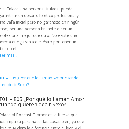
Ir al Enlace Una persona titulada, puede
garantizar un desarrollo ético profesional y
una valía inicial pero no garantiza en ningún
caso, ser una persona brillante o ser un
profesional mejor que otro. No existe una
norma que garantice el éxito por tener un
titulo o el...
leer más...
T01 – E05 ¿Por qué lo llaman Amor
cuando quieren decir Sexo?
Enlace al Podcast El amor es la fuerza que
nos impulsa para hacer las cosas bien, ya que
deja muy clara la diferencia entre el bien y el